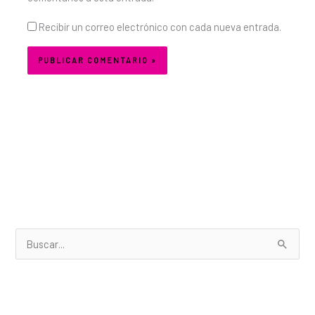
Recibir un correo electrónico con cada nueva entrada.
B
u
s
c