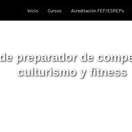
Inicio
Cursos
Acreditación FEF/ESREPs
de preparador de compe
culturismo y fitness