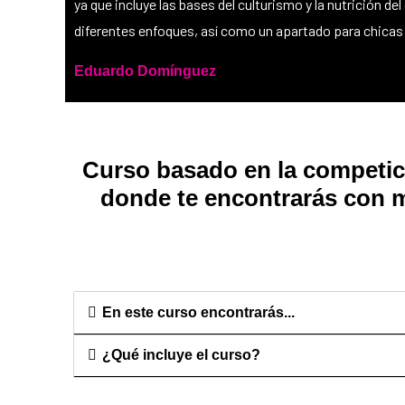
ya que incluye las bases del culturismo y la nutrición 
diferentes enfoques, así como un apartado para chica
Eduardo Domínguez
Curso basado en la competic
donde te encontrarás con
m
En este curso encontrarás...
¿Qué incluye el curso?