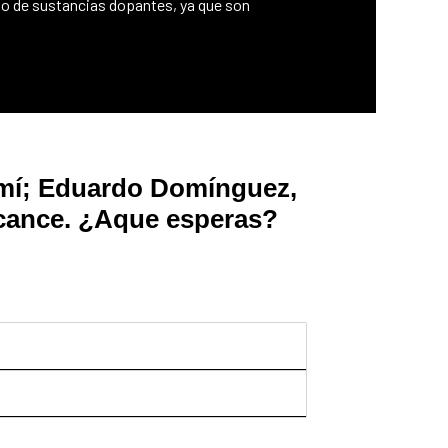
uso de sustancias dopantes, ya que son
r mí; Eduardo Domínguez,
lcance. ¿Aque esperas?